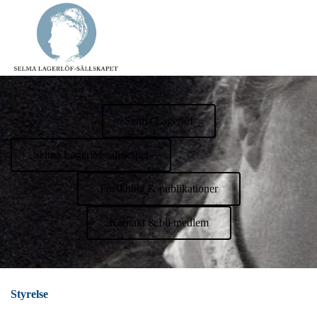
Selma Lagerlöf
Selma Lagerlöf-sällskapet
Forskning & publikationer
Kontakt & bli medlem
Styrelse