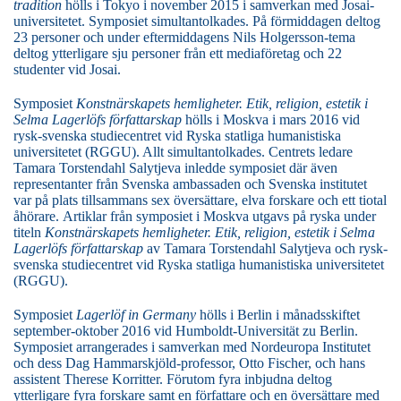
tradition
hölls i Tokyo i november 2015 i samverkan med Josai-
universitetet. Symposiet simultantolkades. På förmiddagen deltog
23 personer och under eftermiddagens Nils Holgersson-tema
deltog ytterligare sju personer från ett mediaföretag och 22
studenter vid Josai.
Symposiet
Konstnärskapets hemligheter. Etik, religion, estetik i
Selma Lagerlöfs författarskap
hölls i Moskva i mars 2016 vid
rysk-svenska studiecentret vid Ryska statliga humanistiska
universitetet (RGGU). Allt simultantolkades. Centrets ledare
Tamara Torstendahl Salytjeva inledde symposiet där även
representanter från Svenska ambassaden och Svenska institutet
var på plats tillsammans sex översättare, elva forskare och ett tiotal
åhörare.
Artiklar från symposiet i Moskva utgavs på ryska under
titeln
Konstnärskapets hemligheter. Etik, religion, estetik i Selma
Lagerlöfs författarskap
av Tamara Torstendahl Salytjeva och
rysk-
svenska studiecentret vid Ryska statliga humanistiska universitetet
(RGGU).
Symposiet
Lagerlöf in Germany
hölls i Berlin i månadsskiftet
september-oktober 2016 vid Humboldt-Universität zu Berlin.
Symposiet arrangerades i samverkan med Nordeuropa Institutet
och dess Dag Hammarskjöld-professor, Otto Fischer, och hans
assistent Therese Korritter. Förutom fyra inbjudna deltog
ytterligare fyra forskare samt en författare och en översättare med