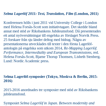
Selma Lagerlöf 2011: Text, Translation, Film
(London, 2011)
Konferensen hölls i juni 2011 vid University College i London
med Helena Forsås-Scott som initiativtagare. Det skedde bland
annat med stöd av Riksbankens Jubileumsfond. Då presenterades
ett antal nyöversättningar till engelska av förslaget Norvik Press.
25 forskare från sju länder deltog med bidrag. Några av
presentationerna utvecklades till texter i den första Lagerlöf-
antologin på engelska som utkom 2014,
Re-Mapping Lagerlöf.
Performance, Intermediality and European Tramsmissions
, red.
Helena Forsås-Scott, Bjarne Thorup Thomsen, Lisbeth Stenberg.
Lund: Nordic Academic press.
Selma Lagerlöf-symposier (Tokyo, Moskva & Berlin, 2015-
2016)
2015-2016 anordnades tre symposier med stöd av Riksbankens
jubileumsfond.
Symposiet
Selma Lagerlöf in Japan. Between modernity and