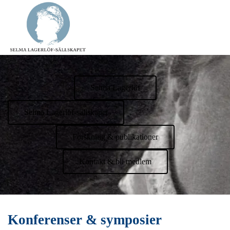
Selma Lagerlöf
Selma Lagerlöf-sällskapet
Forskning & publikationer
Kontakt & bli medlem
Konferenser & symposier