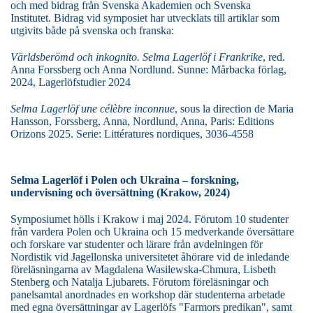
och med bidrag från Svenska Akademien och Svenska
Institutet.
Bidrag vid symposiet har utvecklats till artiklar som
utgivits både på svenska och franska:
Världsberömd och inkognito. Selma Lagerlöf i Frankrike
, red.
Anna Forssberg och Anna Nordlund. Sunne: Mårbacka förlag,
2024, Lagerlöfstudier 2024
Selma Lagerlöf une célèbre inconnue
, sous la direction de Maria
Hansson, Forssberg, Anna, Nordlund, Anna, Paris: Editions
Orizons 2025. Serie: Littératures nordiques, 3036-4558
Selma Lagerlöf i Polen och Ukraina – forskning,
undervisning och översättning (Krakow, 2024)
Symposiumet hölls i Krakow i maj 2024.
Förutom 10 studenter
från vardera Polen och Ukraina och 15 medverkande översättare
och forskare var studenter och lärare från avdelningen för
Nordistik vid Jagellonska universitetet åhörare vid de inledande
föreläsningarna av Magdalena Wasilewska-Chmura, Lisbeth
Stenberg och Natalja Ljubarets. Förutom föreläsningar och
panelsamtal anordnades en workshop där studenterna arbetade
med egna översättningar av Lagerlöfs "Farmors predikan", samt