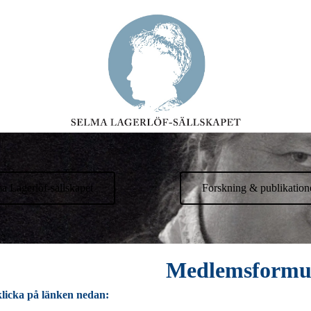
a Lagerlöf-sällskapet
Forskning & publikation
Medlemsformu
 klicka på länken nedan: