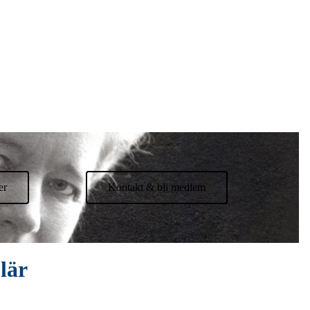
er
Kontakt & bli medlem
lär