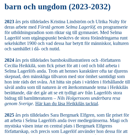
barn och ungdom (2023-2032)
2023
års pris tilldelades Kristina Lindström och Ulrika Nulty för
deras arbete med
Förstå genom Selma Lagerlöf
, en programserie
för utbildningsradion som riktar sig till gymnasiet. Med Selma
Lagerlöf som utgångspunkt beskrivs de stora förändringarna runt
sekelskiftet 1900 och vad dessa har betytt för människor, kulturen
och samhället i då- och nutid.
2024
års pris tilldelades barnboksillustratören och -författaren
Cecilia Heikkilä, som fick priset för att i ord och bild arbeta i
Selma Lagerlöfs anda. Trots att hennes karaktärer ofta tar djurens
skepnad, den mänskliga tillvaron med stor ömhet samtidigt som
hon inte räds det svåra. Att hitta sin plats i världen i förhållande till
såväl andra som till naturen är ett återkommande tema i Heikkiläs
berättande, där det går att se ett tydligt arv från Lagerlöfs stora
bidrag till barnlitteraturen –
Nils Holgerssons underbara resa
genom Sverige.
Här kan du läsa Heikkiläs tacktal
.
2025
års pris tilldelades Sara Bergmark Elfgren, som får priset för
att arbeta i Selma Lagerlöfs anda över mediegränserna. Magi och
mystiska väsen intar en central plats i Bergmark Elfgrens
författarskap, och precis som Lagerlöf använder hon dessa för att