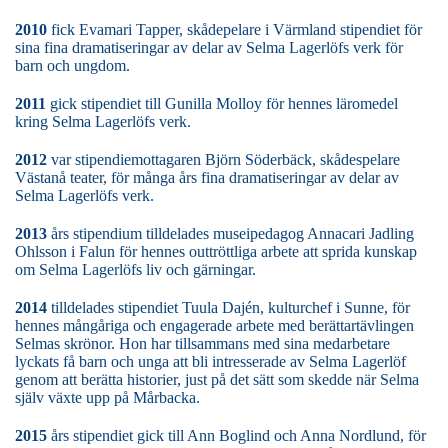
2010
fick Evamari Tapper, skådepelare i Värmland stipendiet för
sina fina dramatiseringar av delar av Selma Lagerlöfs verk för
barn och ungdom.
2011
gick stipendiet till Gunilla Molloy för hennes läromedel
kring Selma Lagerlöfs verk.
2012
var stipendiemottagaren Björn Söderbäck, skådespelare
Västanå teater, för många års fina dramatiseringar av delar av
Selma Lagerlöfs verk.
2013
års stipendium tilldelades museipedagog Annacari Jadling
Ohlsson i Falun för hennes outtröttliga arbete att sprida kunskap
om Selma Lagerlöfs liv och gärningar.
2014
tilldelades stipendiet Tuula Dajén, kulturchef i Sunne, för
hennes mångåriga och engagerade arbete med berättartävlingen
Selmas skrönor. Hon har tillsammans med sina medarbetare
lyckats få barn och unga att bli intresserade av Selma Lagerlöf
genom att berätta historier, just på det sätt som skedde när Selma
själv växte upp på Mårbacka.
2015
års stipendiet gick till Ann Boglind och Anna Nordlund, för