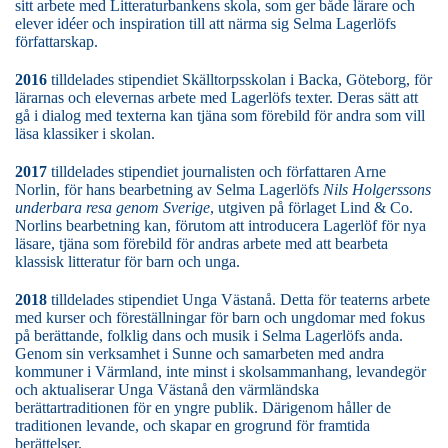
sitt arbete med Litteraturbankens skola, som ger både lärare och
elever idéer och inspiration till att närma sig Selma Lagerlöfs
författarskap.
2016
tilldelades stipendiet Skälltorpsskolan i Backa, Göteborg, för
lärarnas och elevernas arbete med Lagerlöfs texter. Deras sätt att
gå i dialog med texterna kan tjäna som förebild för andra som vill
läsa klassiker i skolan.
2017
tilldelades stipendiet journalisten och författaren Arne
Norlin, för hans bearbetning av Selma Lagerlöfs
Nils Holgerssons
underbara resa genom Sverige
, utgiven på förlaget Lind & Co.
Norlins bearbetning kan, förutom att introducera Lagerlöf för nya
läsare, tjäna som förebild för andras arbete med att bearbeta
klassisk litteratur för barn och unga.
2018
tilldelades stipendiet Unga Västanå. Detta för teaterns arbete
med kurser och föreställningar för barn och ungdomar med fokus
på berättande, folklig dans och musik i Selma Lagerlöfs anda.
Genom sin verksamhet i Sunne och samarbeten med andra
kommuner i Värmland, inte minst i skolsammanhang, levandegör
och aktualiserar Unga Västanå den värmländska
berättartraditionen för en yngre publik. Därigenom håller de
traditionen levande, och skapar en grogrund för framtida
berättelser.