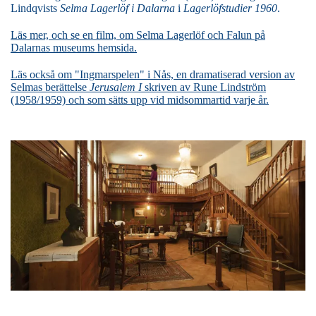
Lindqvists
Selma Lagerlöf i Dalarna
i
Lagerlöfstudier
1960
.
Läs mer, och se en film, om Selma Lagerlöf och Falun på
Dalarnas museums hemsida.
Läs också om "Ingmarspelen" i Nås, en dramatiserad version av
Selmas berättelse
Jerusalem I
skriven av Rune Lindström
(1958/1959) och som sätts upp vid midsommartid varje år.