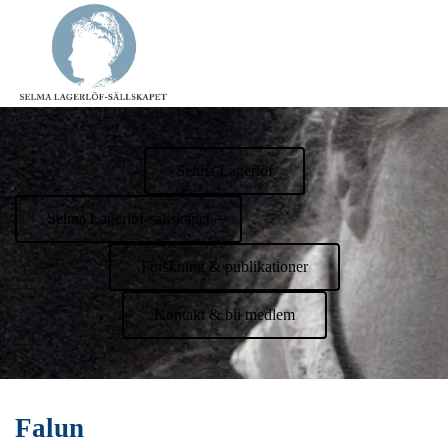
Selma Lagerlöf
Selma Lagerlöf-sällskapet
Forskning & publikationer
Kontakt & bli medlem
Falun