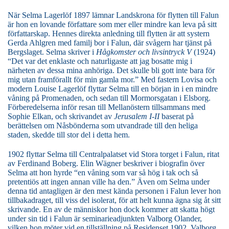
När Selma Lagerlöf 1897 lämnar Landskrona för flytten till Falun
är hon en lovande författare som mer eller mindre kan leva på sitt
författarskap. Hennes direkta anledning till flytten är att systern
Gerda Ahlgren med familj bor i Falun, där svågern har tjänst på
Bergslaget. Selma skriver i
Hågkomster och livsintryck V
(1924)
“Det var det enklaste och naturligaste att jag bosatte mig i
närheten av dessa mina anhöriga. Det skulle bli gott inte bara för
mig utan framförallt för min gamla mor.” Med fastern Lovisa och
modern Louise Lagerlöf flyttar Selma till en början in i en mindre
våning på Promenaden, och sedan till Mormorsgatan i Elsborg.
Förberedelserna inför resan till Mellanöstern tillsammans med
Sophie Elkan, och skrivandet av
Jerusalem I-II
baserat på
berättelsen om Nåsbönderna som utvandrade till den heliga
staden, skedde till stor del i detta hem.
1902 flyttar Selma till Centralpalatset vid Stora torget i Falun, ritat
av Ferdinand Boberg. Elin Wägner beskriver i biografin över
Selma att hon hyrde “en våning som var så hög i tak och så
pretentiös att ingen annan ville ha den.” Även om Selma under
denna tid antagligen är den mest kända personen i Falun lever hon
tillbakadraget, till viss del isolerat, för att helt kunna ägna sig åt sitt
skrivande. En av de människor hon dock kommer att skatta högt
under sin tid i Falun är seminarieadjunkten Valborg Olander,
vilken hon möter vid en tillställning på Residenset 1902. Valborg