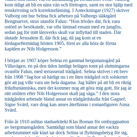
kom tidigt att bli en nära vän och förtrogen, samt en stor hjälp med
renskrivning och korrekturläsning. I Anteckningar (1927) skriver
Valborg om hur Selma fick arbetsro på Valborgs släktgård
Bengtsarvet, strax utanför Falun: “Hon trivdes där, fick vara
ostörd av besökande, var ofta lämnad ensam med en jungfru,
sedan jag för mitt läroverks skull var inflyttad till staden. Där
slutade Jerusalem II, där fick jag, då jag kom ut en
lördagseftermidag hösten 1905, först av alla höra de första
kapitlen av Nils Holgersson.”
I början av 1907 köper Selma en gammal bergsmansgård på
Villavägen, en på den tiden lantligt belägen tomt på sluttningarna
ovanför Falun, med terrasserad trädgård. Selma skriver i ett brev
från 1908 “Jag bor så härligt nu i en liten trädgård och solskenet
gör att jag ville vara ute hela dagarna. Jag håller på att bli en riktig
friluftsmänniska, men det kommer nog att göra mig gott, för jag är
rätt utsliten efter Nils Holgersson skall jag säga.” I den stora
trädgården arbetade bland annat en trädgårdskulla från Gagnef,
Signe Svärd, vars drag kan anses återfinnas i romanfiguren Anna
Svärd.
Från år 1910 anlitas stadsarkitekt Klas Boman för ombyggnation
av bergsmansgården. Samtidigt som bland annat det vackra
arbetsrummet står klart tar dock Selma ut flyttningsbetyg för sig,