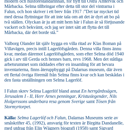
modern och husföreståndarinnan, för flytt till Östra Ämtervik och
Mårbacka. Selma tillbringar efter detta till stor del vintrarna i
Falun, och hon skriver i ett brev från 1917 :”Det tar mycket tid
med dessa flyttningar för att inte tala om att det är dyrt att bo på
två ställen. Olyckan är ju att mitt hem här i Falun är så förtjusande
vackert och bekvämt, och jag ser intet sätt att flytta det till
Mårbacka, där det borde stå.”
Valborg Olander lät själv bygga en villa ritad av Klas Boman på
Villavägen, precis intill Lagerlöfsgården. Denna villa finns ännu
kvar, medan däremot Lagerlöfsgården, som efter Selma död 1940
gick i arv till Gerda och hennes barn, revs 1968. Men det ståtliga
arbetsrummet som räddades efter en insamling för att bevara
inventarierna, finns återuppbyggt på Dalarnas museum, där även
ett flertal övriga föremål från Selma finns kvar och kan beskådas i
den fasta utställningen om Selma Lagerlöf.
I Falun skrev Selma Lagerlöf bland annat
En herrgårdssägen
,
Jerusalem I - II
,
Herr Arnes penningar
,
Kristuslegender
,
Nils
Holgerssons underbara resa genom Sverige
samt
Tösen från
Stormyrtorpet
.
Källa:
Selma Lagerlöf och Falun
, Dalarnas Museums serie av
småskrifter 45, (1992), ansvarig för texten är Birgitta Dandanelle,
med utdrag från Elin Wägners biografi (1958) samt Sigvard