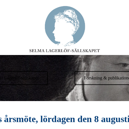
a Lagerlöf-sällskapet
Forskning & publikation
s årsmöte, lördagen den 8 august