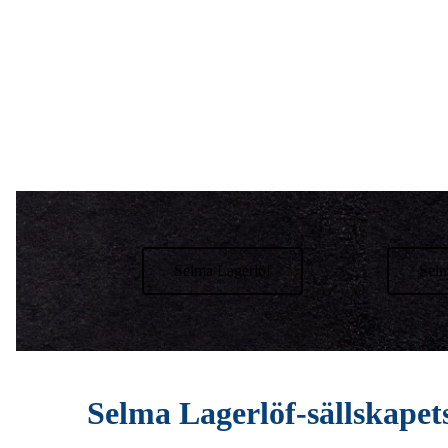
Selma Lagerlöf
Selm
Selma Lagerlöf-sällskapet