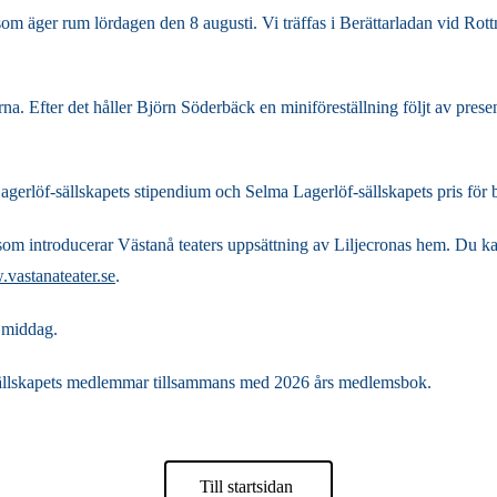
m äger rum lördagen den 8 augusti. Vi träffas i Berättarladan vid Rot
a. Efter det håller Björn Söderbäck en miniföreställning följt av pre
erlöf-sällskapets stipendium och Selma Lagerlöf-sällskapets pris för
m, som introducerar Västanå teaters uppsättning av Liljecronas hem. Du k
vastanateater.se
.
i middag.
ll sällskapets medlemmar tillsammans med 2026 års medlemsbok.
Till startsidan