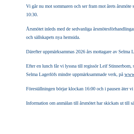
Vi går nu mot sommaren och ser fram mot årets årsmöte so
10:30.
Årsmötet inleds med de sedvanliga årsmötesförhandlingarn
och sällskapets nya hemsida.
Därefter uppmärksammas 2026 års mottagare av Selma Lag
Efter en lunch får vi lyssna till regissör Leif Stinnerbo
Selma Lagerlöfs mindre uppmärksammade verk, på
www.
Föreställningen börjar klockan 16:00 och i pausen äter v
Information om anmälan till årsmötet har skickats ut ti